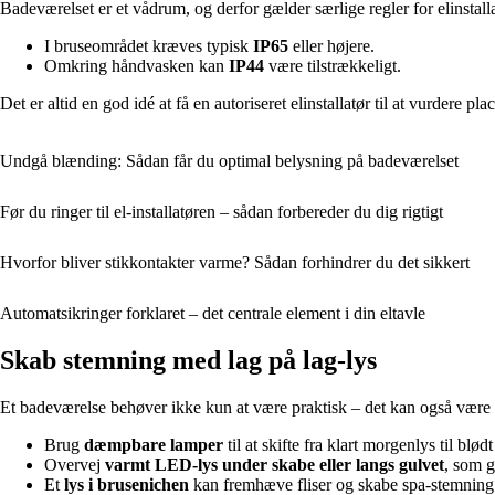
Badeværelset er et vådrum, og derfor gælder særlige regler for elinstal
I bruseområdet kræves typisk
IP65
eller højere.
Omkring håndvasken kan
IP44
være tilstrækkeligt.
Det er altid en god idé at få en autoriseret elinstallatør til at vurdere p
Undgå blænding: Sådan får du optimal belysning på badeværelset
Før du ringer til el-installatøren – sådan forbereder du dig rigtigt
Hvorfor bliver stikkontakter varme? Sådan forhindrer du det sikkert
Automatsikringer forklaret – det centrale element i din eltavle
Skab stemning med lag på lag-lys
Et badeværelse behøver ikke kun at være praktisk – det kan også være e
Brug
dæmpbare lamper
til at skifte fra klart morgenlys til blødt
Overvej
varmt LED-lys under skabe eller langs gulvet
, som g
Et
lys i brusenichen
kan fremhæve fliser og skabe spa-stemning