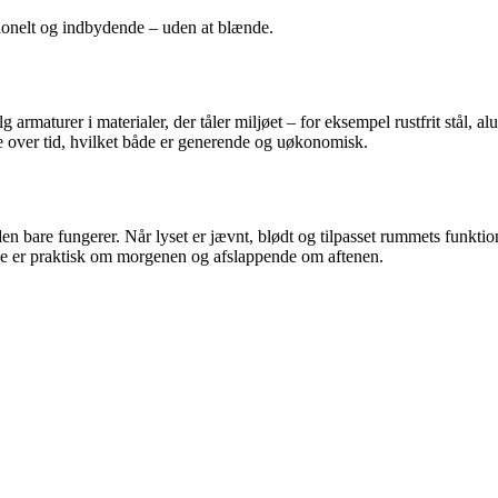
ktionelt og indbydende – uden at blænde.
rmaturer i materialer, der tåler miljøet – for eksempel rustfrit stål, a
one over tid, hvilket både er generende og uøkonomisk.
en bare fungerer. Når lyset er jævnt, blødt og tilpasset rummets funkti
de er praktisk om morgenen og afslappende om aftenen.