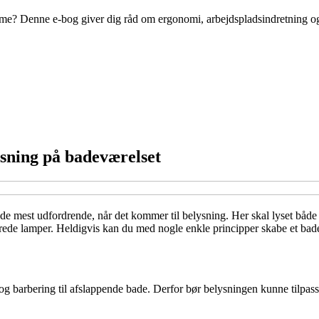
mme? Denne e-bog giver dig råd om ergonomi, arbejdspladsindretning og
sning på badeværelset
de mest udfordrende, når det kommer til belysning. Her skal lyset både
rede lamper. Heldigvis kan du med nogle enkle principper skabe et badev
og barbering til afslappende bade. Derfor bør belysningen kunne tilpass