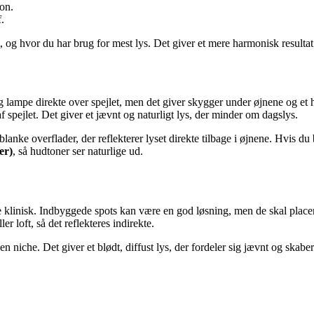
ion.
.
 hvor du har brug for mest lys. Det giver et mere harmonisk resultat end
g lampe direkte over spejlet, men det giver skygger under øjnene og et h
f spejlet. Det giver et jævnt og naturligt lys, der minder om dagslys.
blanke overflader, der reflekterer lyset direkte tilbage i øjnene. Hvis d
er)
, så hudtoner ser naturlige ud.
e klinisk. Indbyggede spots kan være en god løsning, men de skal place
r loft, så det reflekteres indirekte.
 en niche. Det giver et blødt, diffust lys, der fordeler sig jævnt og s