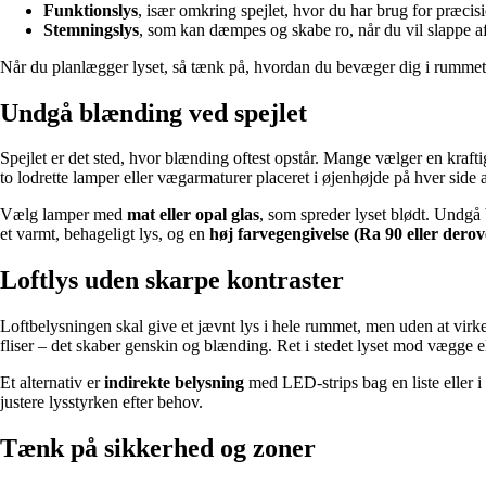
Funktionslys
, især omkring spejlet, hvor du har brug for præcis
Stemningslys
, som kan dæmpes og skabe ro, når du vil slappe af
Når du planlægger lyset, så tænk på, hvordan du bevæger dig i rummet, og
Undgå blænding ved spejlet
Spejlet er det sted, hvor blænding oftest opstår. Mange vælger en krafti
to lodrette lamper eller vægarmaturer placeret i øjenhøjde på hver side a
Vælg lamper med
mat eller opal glas
, som spreder lyset blødt. Undgå 
et varmt, behageligt lys, og en
høj farvegengivelse (Ra 90 eller derov
Loftlys uden skarpe kontraster
Loftbelysningen skal give et jævnt lys i hele rummet, men uden at virk
fliser – det skaber genskin og blænding. Ret i stedet lyset mod vægge elle
Et alternativ er
indirekte belysning
med LED-strips bag en liste eller i
justere lysstyrken efter behov.
Tænk på sikkerhed og zoner