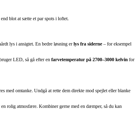
 blot at sætte et par spots i loftet.
årdt lys i ansigtet. En bedre løsning er
lys fra siderne
– for eksempel
u bruger LED, så gå efter en
farvetemperatur på 2700–3000 kelvin
for
res med omtanke. Undgå at rette dem direkte mod spejlet eller blanke
kaber en rolig atmosfære. Kombiner gerne med en dæmper, så du kan