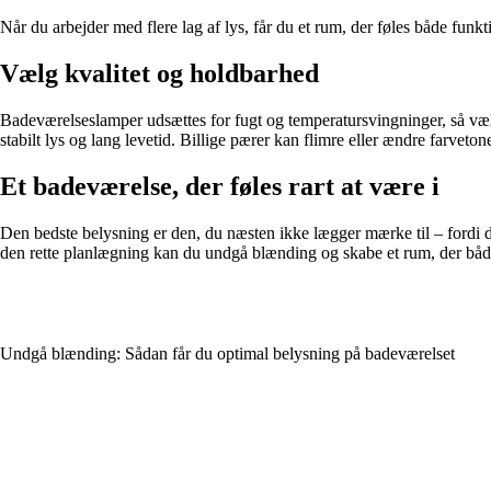
Når du arbejder med flere lag af lys, får du et rum, der føles både fun
Vælg kvalitet og holdbarhed
Badeværelseslamper udsættes for fugt og temperatursvingninger, så vælg a
stabilt lys og lang levetid. Billige pærer kan flimre eller ændre farvet
Et badeværelse, der føles rart at være i
Den bedste belysning er den, du næsten ikke lægger mærke til – fordi d
den rette planlægning kan du undgå blænding og skabe et rum, der bå
Undgå blænding: Sådan får du optimal belysning på badeværelset