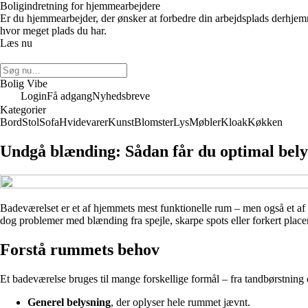
Boligindretning for hjemmearbejdere
Er du hjemmearbejder, der ønsker at forbedre din arbejdsplads derhje
hvor meget plads du har.
Læs nu
Bolig Vibe
Login
Få adgang
Nyhedsbreve
Kategorier
Bord
Stol
Sofa
Hvidevarer
Kunst
Blomster
Lys
Møbler
Kloak
Køkken
Undgå blænding: Sådan får du optimal bely
Badeværelset er et af hjemmets mest funktionelle rum – men også et af 
dog problemer med blænding fra spejle, skarpe spots eller forkert place
Forstå rummets behov
Et badeværelse bruges til mange forskellige formål – fra tandbørstning 
Generel belysning
, der oplyser hele rummet jævnt.