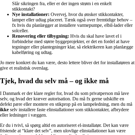
Slår sikringen fra, eller er der ingen strøm i en enkelt
stikkontakt?
Nye installationer:
Overvej, hvor du ønsker stikkontakter,
lamper eller udtag placeret. Tænk også over fremtidige behov –
fx hvis du planlægger at installere varmepumpe, elbil-lader eller
solceller.
Renovering eller tilbygning:
Hvis du skal have lavet el i
forbindelse med større byggeprojekter, er det en fordel at have
tegninger eller plantegninger klar, så elektrikeren kan planlægge
kabelføring og udtag.
Jo mere konkret du kan være, desto lettere bliver det for installatøren at
give et realistisk overslag.
Tjek, hvad du selv må – og ikke må
I Danmark er der klare regler for, hvad du som privatperson må lave
selv, og hvad der kræver autorisation. Du må fx gerne udskifte en
defekt pære eller montere en stikprop på en lampeledning, men du må
ikke
selv installere faste elinstallationer som stikkontakter, afbrydere
eller ledninger i væggen.
Er du i tvivl, så spørg altid en autoriseret el-installatør. Det kan være
fristende at “klare det selv”, men ulovlige elinstallationer kan være