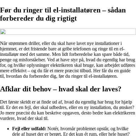
Før du ringer til el-installatøren – sådan
forbereder du dig rigtigt
Når strømmen driller, eller du skal have lavet nye installationer i
hjemmet, er det fristende bare at gribe telefonen og ringe til en el-
installatør med det samme. Men lidt forberedelse kan spare både tid,
penge og misforståelser. Ved at have styr på, hvad du egentlig har brug
for, og hvilke oplysninger elektrikeren skal bruge, kan arbejdet udføres
mere effektivt – og du får et mere præcist tilbud. Her får du en guide
til, hvordan du forbereder dig, før du ringer til el-installatøren.
Afklar dit behov – hvad skal der laves?
Det første skridt er at finde ud af, hvad du egentlig har brug for hjælp
til. Er det en fejl, der skal udbedres, eller en ny installation, du ønsker?
Jo mere præcist du kan beskrive opgaven, desto bedre kan elektrikeren
vurdere, hvad der skal til.
Fejl eller udfald:
Notér, hvornår problemet opstår, og hvilke
dele af huset der er berørt. Er det kun ét rum, eller hele huset?