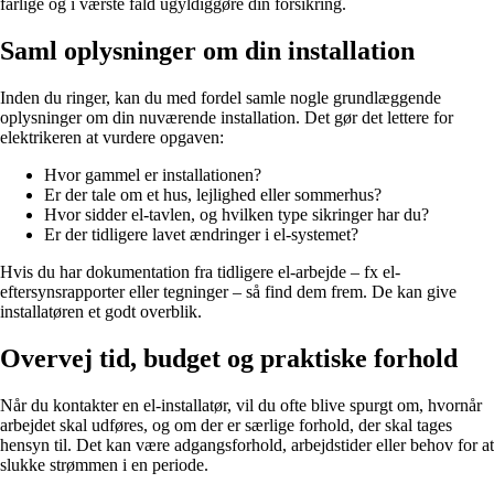
farlige og i værste fald ugyldiggøre din forsikring.
Saml oplysninger om din installation
Inden du ringer, kan du med fordel samle nogle grundlæggende
oplysninger om din nuværende installation. Det gør det lettere for
elektrikeren at vurdere opgaven:
Hvor gammel er installationen?
Er der tale om et hus, lejlighed eller sommerhus?
Hvor sidder el-tavlen, og hvilken type sikringer har du?
Er der tidligere lavet ændringer i el-systemet?
Hvis du har dokumentation fra tidligere el-arbejde – fx el-
eftersynsrapporter eller tegninger – så find dem frem. De kan give
installatøren et godt overblik.
Overvej tid, budget og praktiske forhold
Når du kontakter en el-installatør, vil du ofte blive spurgt om, hvornår
arbejdet skal udføres, og om der er særlige forhold, der skal tages
hensyn til. Det kan være adgangsforhold, arbejdstider eller behov for at
slukke strømmen i en periode.