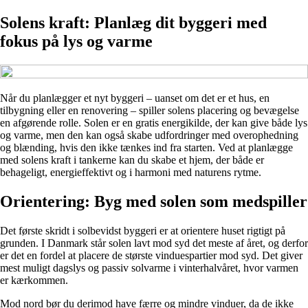
Solens kraft: Planlæg dit byggeri med
fokus på lys og varme
Når du planlægger et nyt byggeri – uanset om det er et hus, en
tilbygning eller en renovering – spiller solens placering og bevægelse
en afgørende rolle. Solen er en gratis energikilde, der kan give både lys
og varme, men den kan også skabe udfordringer med overophedning
og blænding, hvis den ikke tænkes ind fra starten. Ved at planlægge
med solens kraft i tankerne kan du skabe et hjem, der både er
behageligt, energieffektivt og i harmoni med naturens rytme.
Orientering: Byg med solen som medspiller
Det første skridt i solbevidst byggeri er at orientere huset rigtigt på
grunden. I Danmark står solen lavt mod syd det meste af året, og derfor
er det en fordel at placere de største vinduespartier mod syd. Det giver
mest muligt dagslys og passiv solvarme i vinterhalvåret, hvor varmen
er kærkommen.
Mod nord bør du derimod have færre og mindre vinduer, da de ikke