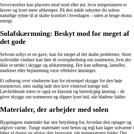
Soveværelser kan placeres mod nord eller øst, hvor temperaturen er
lavere og lyset mere afdæmpet. På den måde udnytter du solens
naturlige rytme til at skabe komfort i hverdagen – uden at bruge ekstra
energi.
Solafskærmning: Beskyt mod for meget af
det gode
Selvom sollys er en gave, kan for meget af det skabe problemer. Store
sydvendte vinduer kan føre til overophedning om sommeren, hvis der
ikke er tænkt i skygge og afskærmning. Her kan udhæng, lameller,
markiser eller beplantning være effektive løsninger.
Et udhæng over vinduerne kan for eksempel skygge for den høje
sommersol, men stadig lade den lave vintersol trænge ind.
Løvfældende træer er også en klassisk og bæredygtig løsning – de
giver skygge om sommeren og slipper lyset ind, når bladene falder.
Materialer, der arbejder med solen
Bygningens materialer har stor betydning for, hvordan den optager og
afgiver varme. Tunge materialer som beton og tegl kan lagre solvarme i
løbet af dagen og afgive den langsomt, når temperaturen falder. Det