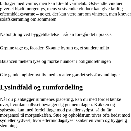
bidrager med varme, men kan føre til varmetab. Østvendte vinduer
giver et blødt morgenlys, mens vestvendte vinduer kan give kraftig
eftermiddagsvarme – noget, der kan være rart om vinteren, men kræver
solafskærmning om sommeren.
Nabohøring ved byggetilladelse – sådan foregår det i praksis
Grønne tage og facader: Skønne byrum og et sundere miljø
Balancen mellem lyse og mørke nuancer i boligindretningen
Giv gamle møbler nyt liv med kreative gør det selv-forvandlinger
Lysindfald og rumfordeling
Når du planlægger rummenes placering, kan du med fordel tænke
over, hvordan sollyset bevæger sig gennem dagen. Køkken og
spisestue kan med fordel ligge mod øst eller sydøst, så du får
morgensol til morgenkaffen. Stue og opholdsrum trives ofte bedst mod
syd eller sydvest, hvor eftermiddagslyset skaber en varm og hyggelig
stemning.