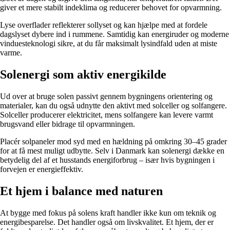
giver et mere stabilt indeklima og reducerer behovet for opvarmning.
Lyse overflader reflekterer sollyset og kan hjælpe med at fordele
dagslyset dybere ind i rummene. Samtidig kan energiruder og moderne
vinduesteknologi sikre, at du får maksimalt lysindfald uden at miste
varme.
Solenergi som aktiv energikilde
Ud over at bruge solen passivt gennem bygningens orientering og
materialer, kan du også udnytte den aktivt med solceller og solfangere.
Solceller producerer elektricitet, mens solfangere kan levere varmt
brugsvand eller bidrage til opvarmningen.
Placér solpaneler mod syd med en hældning på omkring 30–45 grader
for at få mest muligt udbytte. Selv i Danmark kan solenergi dække en
betydelig del af et husstands energiforbrug – især hvis bygningen i
forvejen er energieffektiv.
Et hjem i balance med naturen
At bygge med fokus på solens kraft handler ikke kun om teknik og
energibesparelse. Det handler også om livskvalitet. Et hjem, der er