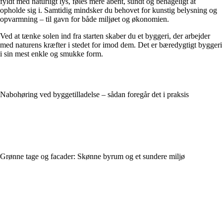
fyldt med naturligt lys, føles mere åbent, sundt og behageligt at
opholde sig i. Samtidig mindsker du behovet for kunstig belysning og
opvarmning – til gavn for både miljøet og økonomien.
Ved at tænke solen ind fra starten skaber du et byggeri, der arbejder
med naturens kræfter i stedet for imod dem. Det er bæredygtigt byggeri
i sin mest enkle og smukke form.
Nabohøring ved byggetilladelse – sådan foregår det i praksis
Grønne tage og facader: Skønne byrum og et sundere miljø