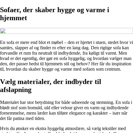
Sofaer, der skaber hygge og varme i
hjemmet
En sofa er mere end blot et møbel – den er hjertet i stuen, stedet hvor vi
samles, slapper af og finder ro efter en lang dag. Den rigtige sofa kan
forvandle et rum fra neutralt til indbydende, fra køligt til varmt. Men
hvad er det egentlig, der gør en sofa hyggelig, og hvordan vælger man
den, der passer bedst til hjemmets stil og behov? Her får du inspiration
til, hvordan du skaber hygge og varme med sofaen som centrum.
Vælg materialer, der indbyder til
afslapning
Materialet har stor betydning for både udseende og stemning. En sofa i
blødt stof som bomuld, uld eller velour giver en varm og indbydende
fornemmelse, mens læder kan tilføre elegance og karakter – især når
det får patina med tiden.
Hvis du ønsker en ekstra hyggelig atmosfære, så vælg tekstiler med