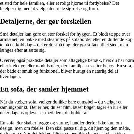
et sted for hele familien, eller et roligt hjørne til fordybelse? Det
hjælper dig med at vælge den rette størrelse og form.
Detaljerne, der gør forskellen
Små detaljer kan gøre en stor forskel for hyggen. Et blødt tæppe over
armlænet, en bakke med stearinlys på sofabordet eller en duftende kop
te på en kold dag – det er de små ting, der gør sofaen til et sted, man
længes efter at sætte sig.
Overvej også praktiske detaljer som aftagelige betræk, hvis du har børn
eller kæledyr, eller modulsofaer, der kan tilpasses efter behov. En sofa,
der både er smuk og funktionel, bliver hurtigt en naturlig del af
hverdagen.
En sofa, der samler hjemmet
Når du vælger sofa, vælger du ikke bare et møbel – du vælger et
samlingspunkt. Det er her, du ser film, læser bøger, tager en lur eller
deler dagens oplevelser med dem, du holder af.
En sofa, der skaber hygge og varme, handler derfor ikke kun om
design, men om følelse. Den skal passe til dig, dit hjem og den måde,
du lever på. Når det lykkes, bliver sofaen ikke bare et sted at sidde –