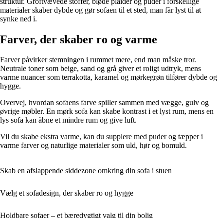
struktur. Groftvævede stoffer, bløde plaider og puder i forskellige
materialer skaber dybde og gør sofaen til et sted, man får lyst til at
synke ned i.
Farver, der skaber ro og varme
Farver påvirker stemningen i rummet mere, end man måske tror.
Neutrale toner som beige, sand og grå giver et roligt udtryk, mens
varme nuancer som terrakotta, karamel og mørkegrøn tilfører dybde og
hygge.
Overvej, hvordan sofaens farve spiller sammen med vægge, gulv og
øvrige møbler. En mørk sofa kan skabe kontrast i et lyst rum, mens en
lys sofa kan åbne et mindre rum og give luft.
Vil du skabe ekstra varme, kan du supplere med puder og tæpper i
varme farver og naturlige materialer som uld, hør og bomuld.
Skab en afslappende siddezone omkring din sofa i stuen
Vælg et sofadesign, der skaber ro og hygge
Holdbare sofaer – et bæredygtigt valg til din bolig