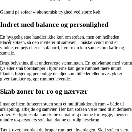
Garanti på sofaer – økonomisk tryghed ved større køb
Indret med balance og personlighed
En hyggelig stue handler ikke kun om sofaen, men om helheden.
Placér sofaen, så den inviterer til samvær – måske vendt mod et
vindue, en pejs eller et sofabord, hvor man kan samles om kaffe og
samtale.
Brug belysning til at understrege stemningen. En gulvlampe med varmt
lys eller små bordlamper i hjørnerne kan gøre rummet mere intimt.
Planter, bøger og personlige detaljer som billeder eller arvestykker
giver karakter og gør rummet levende.
Skab zoner for ro og nærvær
I mange hjem fungerer stuen som et multifunktionelt rum – både til
afslapning, arbejde og samvær. Her kan sofaen være med til at definere
zoner. En hjørnesofa kan skabe en naturlig ramme for hygge, mens en
mindre to-personers sofa kan danne en rolig læsekrog.
Tænk over, hvordan du bruger rummet i hverdagen. Skal sofaen være