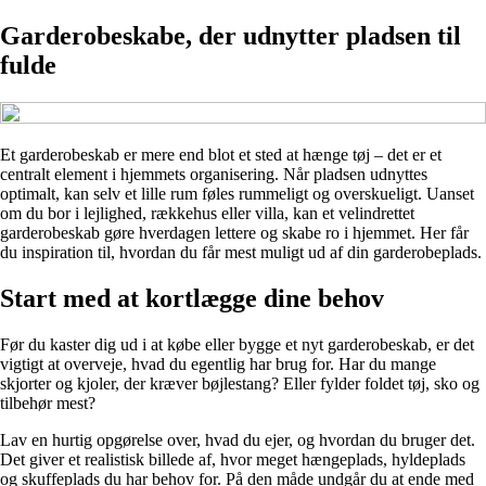
Garderobeskabe, der udnytter pladsen til
fulde
Et garderobeskab er mere end blot et sted at hænge tøj – det er et
centralt element i hjemmets organisering. Når pladsen udnyttes
optimalt, kan selv et lille rum føles rummeligt og overskueligt. Uanset
om du bor i lejlighed, rækkehus eller villa, kan et velindrettet
garderobeskab gøre hverdagen lettere og skabe ro i hjemmet. Her får
du inspiration til, hvordan du får mest muligt ud af din garderobeplads.
Start med at kortlægge dine behov
Før du kaster dig ud i at købe eller bygge et nyt garderobeskab, er det
vigtigt at overveje, hvad du egentlig har brug for. Har du mange
skjorter og kjoler, der kræver bøjlestang? Eller fylder foldet tøj, sko og
tilbehør mest?
Lav en hurtig opgørelse over, hvad du ejer, og hvordan du bruger det.
Det giver et realistisk billede af, hvor meget hængeplads, hyldeplads
og skuffeplads du har behov for. På den måde undgår du at ende med