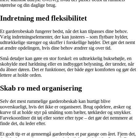
størrelse og din daglige brug.
Indretning med fleksibilitet
Et garderobeskab fungerer bedst, når det kan tilpasses dine behov.
Vælg indretningselementer, der kan justeres – som flytbare hylder,
udtrækkelige stænger og skuffer i forskellige højder. Det gør det nemt
at ændre opdelingen, hvis dine behov ændrer sig over tid.
Små detaljer kan gøre en stor forskel: en udtrækkelig buksebøjle, en
skohylde med hældning eller en indbygget belysning, der tænder, når
du åbner døren. Det er funktioner, der både øger komforten og gør det
lettere at holde orden.
Skab ro med organisering
Selv det mest rummelige garderobeskab kan hurtigt blive
uoverskueligt, hvis det ikke er organiseret. Brug opdelere, æsker og
kurve til at holde styr på småting som bælter, tørklæder og smykker.
Farvekoordiner dit tøj eller sorter efter type – det gør det nemmere at
finde det, du leder efter.
Et godt tip er at gennemgå garderoben et par gange om året. Fjern det,