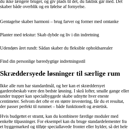
du ikke længere bruger, og giv plads til det, du faktisk går med. Det
skaber både overblik og en følelse af fornyelse.
Gentagelse skaber harmoni – brug farver og former med omtanke
Planter med tekstur: Skab dybde og liv i din indretning
Udendørs året rundt: Sådan skaber du fleksible opholdsarealer
Find din personlige bæredygtige indretningsstil
Skræddersyede løsninger til særlige rum
Ikke alle rum har standardmål, og her kan et skræddersyet
garderobeskab være den bedste løsning. I skrå lofter, smalle gange eller
under trapper kan specialbyggede skabe udnytte hver eneste
centimeter. Selvom det ofte er en større investering, får du et resultat,
der passer perfekt til rummet – både funktionelt og æstetisk.
Hvis budgettet er stramt, kan du kombinere færdige moduler med
enkelte tilpasninger. For eksempel kan du bruge standardelementer fra
et byggemarked og tilføje speciallavede fronter eller hylder, så det hele