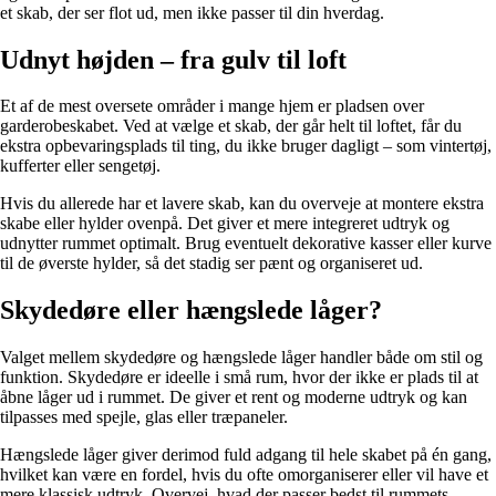
et skab, der ser flot ud, men ikke passer til din hverdag.
Udnyt højden – fra gulv til loft
Et af de mest oversete områder i mange hjem er pladsen over
garderobeskabet. Ved at vælge et skab, der går helt til loftet, får du
ekstra opbevaringsplads til ting, du ikke bruger dagligt – som vintertøj,
kufferter eller sengetøj.
Hvis du allerede har et lavere skab, kan du overveje at montere ekstra
skabe eller hylder ovenpå. Det giver et mere integreret udtryk og
udnytter rummet optimalt. Brug eventuelt dekorative kasser eller kurve
til de øverste hylder, så det stadig ser pænt og organiseret ud.
Skydedøre eller hængslede låger?
Valget mellem skydedøre og hængslede låger handler både om stil og
funktion. Skydedøre er ideelle i små rum, hvor der ikke er plads til at
åbne låger ud i rummet. De giver et rent og moderne udtryk og kan
tilpasses med spejle, glas eller træpaneler.
Hængslede låger giver derimod fuld adgang til hele skabet på én gang,
hvilket kan være en fordel, hvis du ofte omorganiserer eller vil have et
mere klassisk udtryk. Overvej, hvad der passer bedst til rummets