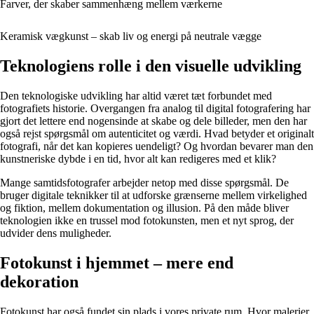
Farver, der skaber sammenhæng mellem værkerne
Keramisk vægkunst – skab liv og energi på neutrale vægge
Teknologiens rolle i den visuelle udvikling
Den teknologiske udvikling har altid været tæt forbundet med
fotografiets historie. Overgangen fra analog til digital fotografering har
gjort det lettere end nogensinde at skabe og dele billeder, men den har
også rejst spørgsmål om autenticitet og værdi. Hvad betyder et originalt
fotografi, når det kan kopieres uendeligt? Og hvordan bevarer man den
kunstneriske dybde i en tid, hvor alt kan redigeres med et klik?
Mange samtidsfotografer arbejder netop med disse spørgsmål. De
bruger digitale teknikker til at udforske grænserne mellem virkelighed
og fiktion, mellem dokumentation og illusion. På den måde bliver
teknologien ikke en trussel mod fotokunsten, men et nyt sprog, der
udvider dens muligheder.
Fotokunst i hjemmet – mere end
dekoration
Fotokunst har også fundet sin plads i vores private rum. Hvor malerier