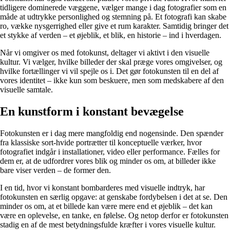
tidligere dominerede væggene, vælger mange i dag fotografier som en
måde at udtrykke personlighed og stemning på. Et fotografi kan skabe
ro, vække nysgerrighed eller give et rum karakter. Samtidig bringer det
et stykke af verden – et øjeblik, et blik, en historie – ind i hverdagen.
Når vi omgiver os med fotokunst, deltager vi aktivt i den visuelle
kultur. Vi vælger, hvilke billeder der skal præge vores omgivelser, og
hvilke fortællinger vi vil spejle os i. Det gør fotokunsten til en del af
vores identitet – ikke kun som beskuere, men som medskabere af den
visuelle samtale.
En kunstform i konstant bevægelse
Fotokunsten er i dag mere mangfoldig end nogensinde. Den spænder
fra klassiske sort-hvide portrætter til konceptuelle værker, hvor
fotografiet indgår i installationer, video eller performance. Fælles for
dem er, at de udfordrer vores blik og minder os om, at billeder ikke
bare viser verden – de former den.
I en tid, hvor vi konstant bombarderes med visuelle indtryk, har
fotokunsten en særlig opgave: at genskabe fordybelsen i det at se. Den
minder os om, at et billede kan være mere end et øjeblik – det kan
være en oplevelse, en tanke, en følelse. Og netop derfor er fotokunsten
stadig en af de mest betydningsfulde kræfter i vores visuelle kultur.