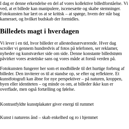
I dag er denne erkendelse en del af vores kollektive billedforståelse. Vi
ved, at et billede kan manipulere, iscenesætte og skabe stemninger.
Fotokunsten har lært os at se kritisk – at spørge, hvem der står bag
kameraet, og hvilket budskab der formidles.
Billedets magt i hverdagen
Vi lever i en tid, hvor billeder er allestedsnærværende. Hver dag
scroller vi gennem hundredvis af fotos på telefonen, ser reklamer,
nyheder og kunstværker side om side. Denne konstante billedstrøm
påvirker vores æstetiske sans og vores måde at forstå verden på.
Fotokunsten fungerer her som et modbillede til det hurtige forbrug af
billeder. Den inviterer os til at standse op, se efter og reflektere. Et
kunstfotografi kan åbne for nye perspektiver – på naturen, kroppen,
byen eller identiteten – og minde os om, at billeder ikke kun er
overflade, men også fortælling og følelse.
Kontrastfyldte kunstplakater giver energi til rummet
Kunst i naturens ånd – skab enkelhed og ro i hjemmet