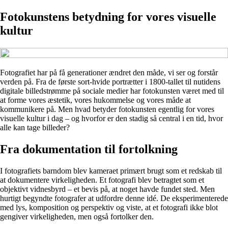
Fotokunstens betydning for vores visuelle
kultur
Fotografiet har på få generationer ændret den måde, vi ser og forstår
verden på. Fra de første sort-hvide portrætter i 1800-tallet til nutidens
digitale billedstrømme på sociale medier har fotokunsten været med til
at forme vores æstetik, vores hukommelse og vores måde at
kommunikere på. Men hvad betyder fotokunsten egentlig for vores
visuelle kultur i dag – og hvorfor er den stadig så central i en tid, hvor
alle kan tage billeder?
Fra dokumentation til fortolkning
I fotografiets barndom blev kameraet primært brugt som et redskab til
at dokumentere virkeligheden. Et fotografi blev betragtet som et
objektivt vidnesbyrd – et bevis på, at noget havde fundet sted. Men
hurtigt begyndte fotografer at udfordre denne idé. De eksperimenterede
med lys, komposition og perspektiv og viste, at et fotografi ikke blot
gengiver virkeligheden, men også fortolker den.