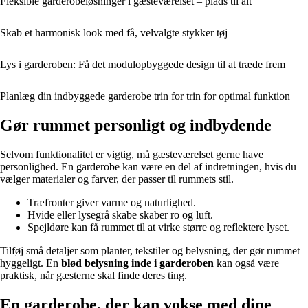
Fleksible garderobeløsninger i gæsteværelset – plads til alt
Skab et harmonisk look med få, velvalgte stykker tøj
Lys i garderoben: Få det modulopbyggede design til at træde frem
Planlæg din indbyggede garderobe trin for trin for optimal funktion
Gør rummet personligt og indbydende
Selvom funktionalitet er vigtig, må gæsteværelset gerne have
personlighed. En garderobe kan være en del af indretningen, hvis du
vælger materialer og farver, der passer til rummets stil.
Træfronter giver varme og naturlighed.
Hvide eller lysegrå skabe skaber ro og luft.
Spejldøre kan få rummet til at virke større og reflektere lyset.
Tilføj små detaljer som planter, tekstiler og belysning, der gør rummet
hyggeligt. En
blød belysning inde i garderoben
kan også være
praktisk, når gæsterne skal finde deres ting.
En garderobe, der kan vokse med dine