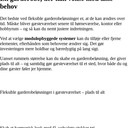
behov
Det bedste ved fleksible garderobeløsninger er, at de kan ændres over
tid. Måske bliver gæsteværelset senere til børneværelse, kontor eller
hobbyrum – og så kan du nemt justere indretningen.
Ved at vælge
modulopbyggede systemer
kan du tilføje eller fjerne
elementer, efterhånden som behovene ændrer sig. Det gør
investeringen mere holdbar og bæredygtig på lang sigt.
Uanset rummets størrelse kan du skabe en garderobeløsning, der giver
plads til alt – og samtidig gør gæsteværelset til et sted, hvor både du og
dine gæster føler jer hjemme.
Fleksible garderobeløsninger i gæsteværelset – plads til alt
Skab et harmonisk look med få, velvalgte stykker tøj