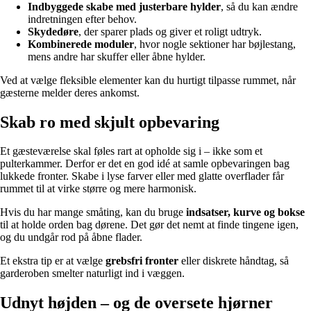
Indbyggede skabe med justerbare hylder
, så du kan ændre
indretningen efter behov.
Skydedøre
, der sparer plads og giver et roligt udtryk.
Kombinerede moduler
, hvor nogle sektioner har bøjlestang,
mens andre har skuffer eller åbne hylder.
Ved at vælge fleksible elementer kan du hurtigt tilpasse rummet, når
gæsterne melder deres ankomst.
Skab ro med skjult opbevaring
Et gæsteværelse skal føles rart at opholde sig i – ikke som et
pulterkammer. Derfor er det en god idé at samle opbevaringen bag
lukkede fronter. Skabe i lyse farver eller med glatte overflader får
rummet til at virke større og mere harmonisk.
Hvis du har mange småting, kan du bruge
indsatser, kurve og bokse
til at holde orden bag dørene. Det gør det nemt at finde tingene igen,
og du undgår rod på åbne flader.
Et ekstra tip er at vælge
grebsfri fronter
eller diskrete håndtag, så
garderoben smelter naturligt ind i væggen.
Udnyt højden – og de oversete hjørner