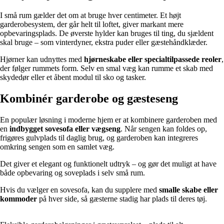
I små rum gælder det om at bruge hver centimeter. Et højt
garderobesystem, der går helt til loftet, giver markant mere
opbevaringsplads. De øverste hylder kan bruges til ting, du sjældent
skal bruge – som vinterdyner, ekstra puder eller gæstehåndklæder.
Hjørner kan udnyttes med
hjørneskabe eller specialtilpassede reoler
,
der følger rummets form. Selv en smal væg kan rumme et skab med
skydedør eller et åbent modul til sko og tasker.
Kombinér garderobe og gæsteseng
En populær løsning i moderne hjem er at kombinere garderoben med
en
indbygget sovesofa eller vægseng
. Når sengen kan foldes op,
frigøres gulvplads til daglig brug, og garderoben kan integreres
omkring sengen som en samlet væg.
Det giver et elegant og funktionelt udtryk – og gør det muligt at have
både opbevaring og soveplads i selv små rum.
Hvis du vælger en sovesofa, kan du supplere med
smalle skabe eller
kommoder
på hver side, så gæsterne stadig har plads til deres tøj.