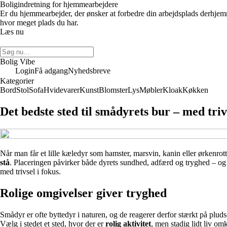
Boligindretning for hjemmearbejdere
Er du hjemmearbejder, der ønsker at forbedre din arbejdsplads derhje
hvor meget plads du har.
Læs nu
Bolig Vibe
Login
Få adgang
Nyhedsbreve
Kategorier
Bord
Stol
Sofa
Hvidevarer
Kunst
Blomster
Lys
Møbler
Kloak
Køkken
Det bedste sted til smådyrets bur – med triv
Når man får et lille kæledyr som hamster, marsvin, kanin eller ørkenrotte
stå
. Placeringen påvirker både dyrets sundhed, adfærd og tryghed – og k
med trivsel i fokus.
Rolige omgivelser giver tryghed
Smådyr er ofte byttedyr i naturen, og de reagerer derfor stærkt på pludse
Vælg i stedet et sted, hvor der er
rolig aktivitet
, men stadig lidt liv omk