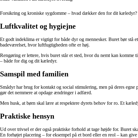
Forsikring og kroniske sygdomme – hvad dækker den for dit kæledyr?
Luftkvalitet og hygiejne
Et godt indeklima er vigtigt for både dyr og mennesker. Buret bør stå 
badeværelset, hvor luftfugtigheden ofte er høj.
Rengøring er lettere, hvis buret står et sted, hvor du nemt kan komme til
– både for dig og dit kæledyr.
Samspil med familien
Smådyr har brug for kontakt og social stimulering, men på deres egne præm
gør det nemmere at opdage ændringer i adfærd.
Men husk, at børn skal lære at respektere dyrets behov for ro. Et kæledyr,
Praktiske hensyn
Ud over trivsel er der også praktiske forhold at tage højde for. Buret ska
En forhøjet placering – for eksempel på et bord eller en reol – kan give d