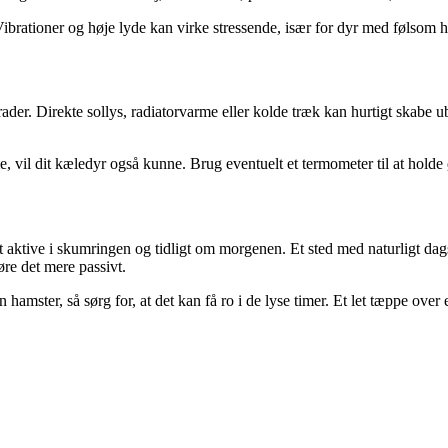
 Vibrationer og høje lyde kan virke stressende, især for dyr med følsom
ader. Direkte sollys, radiatorvarme eller kolde træk kan hurtigt skabe u
me, vil dit kæledyr også kunne. Brug eventuelt et termometer til at hol
st aktive i skumringen og tidligt om morgenen. Et sted med naturligt dags
øre det mere passivt.
amster, så sørg for, at det kan få ro i de lyse timer. Et let tæppe over