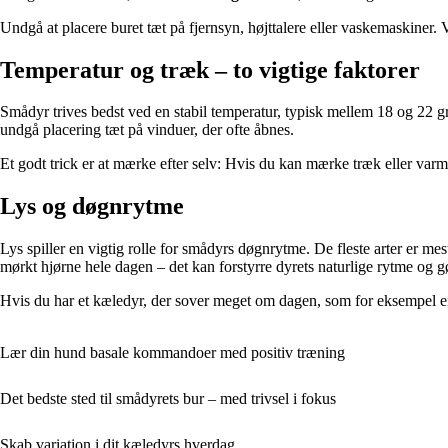
Undgå at placere buret tæt på fjernsyn, højttalere eller vaskemaskiner.
Temperatur og træk – to vigtige faktorer
Smådyr trives bedst ved en stabil temperatur, typisk mellem 18 og 22 gr
undgå placering tæt på vinduer, der ofte åbnes.
Et godt trick er at mærke efter selv: Hvis du kan mærke træk eller var
Lys og døgnrytme
Lys spiller en vigtig rolle for smådyrs døgnrytme. De fleste arter er me
mørkt hjørne hele dagen – det kan forstyrre dyrets naturlige rytme og g
Hvis du har et kæledyr, der sover meget om dagen, som for eksempel en h
Lær din hund basale kommandoer med positiv træning
Det bedste sted til smådyrets bur – med trivsel i fokus
Skab variation i dit kæledyrs hverdag