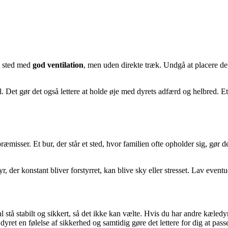
et sted med
god ventilation
, men uden direkte træk. Undgå at placere de
. Det gør det også lettere at holde øje med dyrets adfærd og helbred. Et 
isser. Et bur, der står et sted, hvor familien ofte opholder sig, gør det
 der konstant bliver forstyrret, kan blive sky eller stresset. Lav eventue
l stå stabilt og sikkert, så det ikke kan vælte. Hvis du har andre kæledyr
yret en følelse af sikkerhed og samtidig gøre det lettere for dig at passe