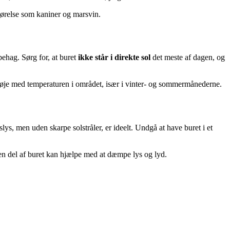
 hørelse som kaniner og marsvin.
behag. Sørg for, at buret
ikke står i direkte sol
det meste af dagen, og
de øje med temperaturen i området, især i vinter- og sommermånederne.
lys, men uden skarpe solstråler, er ideelt. Undgå at have buret i et
 en del af buret kan hjælpe med at dæmpe lys og lyd.