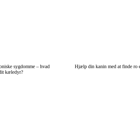
roniske sygdomme – hvad
Hjælp din kanin med at finde ro e
dit kæledyr?