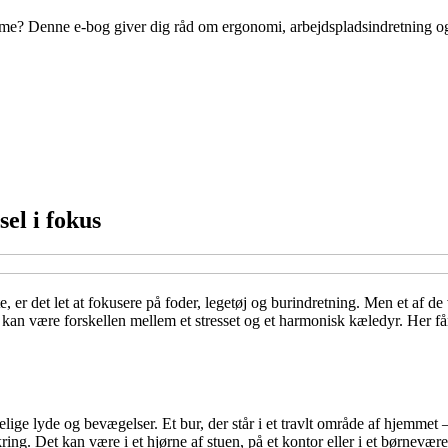
mme? Denne e-bog giver dig råd om ergonomi, arbejdspladsindretning og
sel i fokus
, er det let at fokusere på foder, legetøj og burindretning. Men et af de 
an være forskellen mellem et stresset og et harmonisk kæledyr. Her får 
lige lyde og bevægelser. Et bur, der står i et travlt område af hjemmet –
ring. Det kan være i et hjørne af stuen, på et kontor eller i et børnevære