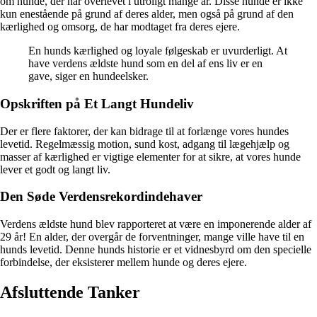
om hunde, der har overlevet i utroligt mange år. Disse hunde er ikke
kun enestående på grund af deres alder, men også på grund af den
kærlighed og omsorg, de har modtaget fra deres ejere.
En hunds kærlighed og loyale følgeskab er uvurderligt. At
have verdens ældste hund som en del af ens liv er en
gave, siger en hundeelsker.
Opskriften på Et Langt Hundeliv
Der er flere faktorer, der kan bidrage til at forlænge vores hundes
levetid. Regelmæssig motion, sund kost, adgang til lægehjælp og
masser af kærlighed er vigtige elementer for at sikre, at vores hunde
lever et godt og langt liv.
Den Søde Verdensrekordindehaver
Verdens ældste hund blev rapporteret at være en imponerende alder af
29 år! En alder, der overgår de forventninger, mange ville have til en
hunds levetid. Denne hunds historie er et vidnesbyrd om den specielle
forbindelse, der eksisterer mellem hunde og deres ejere.
Afsluttende Tanker