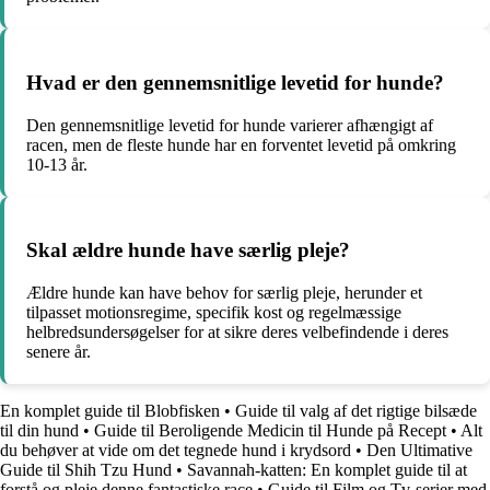
Hvad er den gennemsnitlige levetid for hunde?
Den gennemsnitlige levetid for hunde varierer afhængigt af
racen, men de fleste hunde har en forventet levetid på omkring
10-13 år.
Skal ældre hunde have særlig pleje?
Ældre hunde kan have behov for særlig pleje, herunder et
tilpasset motionsregime, specifik kost og regelmæssige
helbredsundersøgelser for at sikre deres velbefindende i deres
senere år.
En komplet guide til Blobfisken
•
Guide til valg af det rigtige bilsæde
til din hund
•
Guide til Beroligende Medicin til Hunde på Recept
•
Alt
du behøver at vide om det tegnede hund i krydsord
•
Den Ultimative
Guide til Shih Tzu Hund
•
Savannah-katten: En komplet guide til at
forstå og pleje denne fantastiske race
•
Guide til Film og Tv-serier med