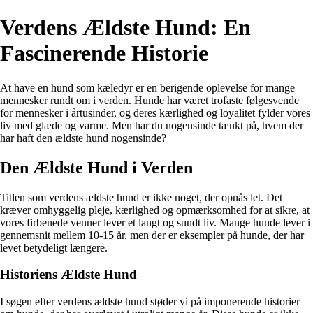
Verdens Ældste Hund: En
Fascinerende Historie
At have en hund som kæledyr er en berigende oplevelse for mange
mennesker rundt om i verden. Hunde har været trofaste følgesvende
for mennesker i årtusinder, og deres kærlighed og loyalitet fylder vores
liv med glæde og varme. Men har du nogensinde tænkt på, hvem der
har haft den ældste hund nogensinde?
Den Ældste Hund i Verden
Titlen som verdens ældste hund er ikke noget, der opnås let. Det
kræver omhyggelig pleje, kærlighed og opmærksomhed for at sikre, at
vores firbenede venner lever et langt og sundt liv. Mange hunde lever i
gennemsnit mellem 10-15 år, men der er eksempler på hunde, der har
levet betydeligt længere.
Historiens Ældste Hund
I søgen efter verdens ældste hund støder vi på imponerende historier