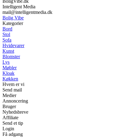
BoligVibe.dk
Intelligent Media
mail@intelligentmedia.dk
Bolig Vibe
Kategorier
Bord
Stol
Sofa
Hvidevarer
Kunst
Blomster
Lys
Møbler
Kloak
Køkken
Hvem er vi
Send mail
Medier
Annoncering
Bruger
Nyhedsbreve
Affiliate
Send et tip
Login
Få adgang