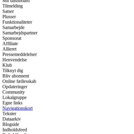
Mit dashboard
Tilmelding
Satser
Plusser
Funktionaliteter
Samarbejde
Samarbejdspartner
Sponsorat
Affiliate
Allieret
Pressemeddelelser
Henvendelse
Klub
Tilknyt dig
Bliv abonnent
Online fællesskab
Opdateringer
Community
Lokalgruppe
Egne links
Navigationskort
Tekster
Dataarkiv
Blogside
Indholdsfeed