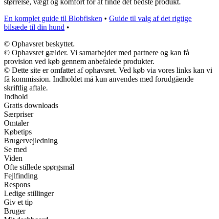
størrelse, vægt og komfort for at finde det bedste produkt.
En komplet guide til Blobfisken
•
Guide til valg af det rigtige
bilsæde til din hund
•
© Ophavsret beskyttet.
© Ophavsret gælder. Vi samarbejder med partnere og kan få
provision ved køb gennem anbefalede produkter.
© Dette site er omfattet af ophavsret. Ved køb via vores links kan vi
få kommission. Indholdet må kun anvendes med forudgående
skriftlig aftale.
Indhold
Gratis downloads
Særpriser
Omtaler
Købetips
Brugervejledning
Se med
Viden
Ofte stillede spørgsmål
Fejlfinding
Respons
Ledige stillinger
Giv et tip
Bruger