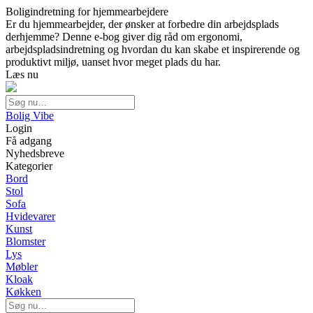
Boligindretning for hjemmearbejdere
Er du hjemmearbejder, der ønsker at forbedre din arbejdsplads
derhjemme? Denne e-bog giver dig råd om ergonomi,
arbejdspladsindretning og hvordan du kan skabe et inspirerende og
produktivt miljø, uanset hvor meget plads du har.
Læs nu
Bolig Vibe
Login
Få adgang
Nyhedsbreve
Kategorier
Bord
Stol
Sofa
Hvidevarer
Kunst
Blomster
Lys
Møbler
Kloak
Køkken