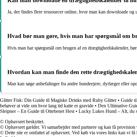
Kan man downloade en drægtighedskalender til hu
Ja, der findes flere ressourcer online, hvor man kan downloade og 
Hvad bør man gøre, hvis man har spørgsmål om bru
Hvis man har spørgsmål om brugen af en drægtighedskalender, bør m
Hvordan kan man finde den rette drægtighedskalend
Man kan søge anbefalinger fra andre hundeejere, dyrlæger eller opdr
Glitter Fisk: Din Guide til Magiske Drinks med Ruby Glitter
•
Guide ti
behøver at vide om hvor lang tid katte er gravide
•
Den Ultimative Gui
Sleipner – En Guide til Ottebenet Hest
•
Lucky Lukes Hund – Alt, du s
© Ophavsret beskyttet.
© Ophavsret gælder. Vi samarbejder med partnere og kan få provision
© Dette site er omfattet af ophavsret. Ved køb via vores links kan vi 