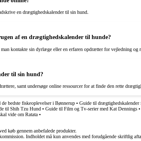
nde online?
udskrive en drægtighedskalender til sin hund.
gen af en drægtighedskalender til hunde?
an kontakte sin dyrlæge eller en erfaren opdrætter for vejledning og 
er til sin hund?
ættere, samt undersøge online ressourcer for at finde den rette drægtig
l de bedste fiskeoplevelser i Bønnerup
•
Guide til drægtighedskalender 
de til Shih Tzu Hund
•
Guide til Film og Tv-serier med Kat Dennings
kal vide om Ratata
•
 ved køb gennem anbefalede produkter.
få kommission. Indholdet må kun anvendes med forudgående skriftlig afta