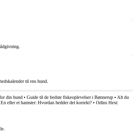
rådgivning.
hedskalender til ens hund.
for din hund
•
Guide til de bedste fiskeoplevelser i Bønnerup
•
Alt du
•
En eller et hamster: Hvordan hedder det korrekt?
•
Odins Hest:
le.