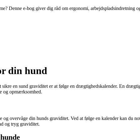
mme? Denne e-bog giver dig råd om ergonomi, arbejdspladsindretning og
or din hund
at sikre en sund graviditet er at følge en drægtighedskalender. En drægt
pleje og opmærksomhed.
 og overvåge din hunds graviditet. Ved at følge en kalender kan du note
d og tryg graviditet.
r hunde