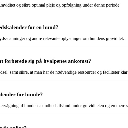
aviditet og sikre optimal pleje og opfølgning under denne periode.
edskalender for en hund?
ralydsscanninger og andre relevante oplysninger om hundens graviditet.
t forberede sig på hvalpenes ankomst?
l, samt sikre, at man har de nødvendige ressourcer og faciliteter klar 
alender for hunde?
rvågning af hundens sundhedstilstand under graviditeten og en mere stru