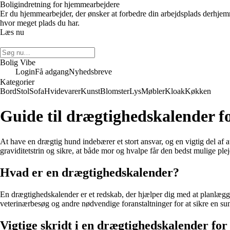
Boligindretning for hjemmearbejdere
Er du hjemmearbejder, der ønsker at forbedre din arbejdsplads derhje
hvor meget plads du har.
Læs nu
Bolig Vibe
Login
Få adgang
Nyhedsbreve
Kategorier
Bord
Stol
Sofa
Hvidevarer
Kunst
Blomster
Lys
Møbler
Kloak
Køkken
Guide til drægtighedskalender f
At have en drægtig hund indebærer et stort ansvar, og en vigtig del af 
graviditetstrin og sikre, at både mor og hvalpe får den bedst mulige 
Hvad er en drægtighedskalender?
En drægtighedskalender er et redskab, der hjælper dig med at planlægge
veterinærbesøg og andre nødvendige foranstaltninger for at sikre en sun
Vigtige skridt i en drægtighedskalender fo